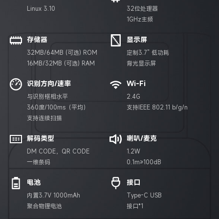
Linux 3.10
32位处理器
1GHz主频
存储器
显示屏
32MB/64MB (可选) ROM
定制3.7" 低功耗
16MB/32MB (可选) RAM
背光显示屏
识别方向/速率
Wi-Fi
与识别框相水平
2.4G
360度/100ms（平均）
支持IEEE 802.11 b/g/n
支持连续扫描
解码类型
喇叭/麦克
DM CODE，QR CODE
1.2W
一维条码
0.1m≥100dB
电池
接口
内置3.7V 1000mAh
Type-C USB
聚合物锂电池
接口*1