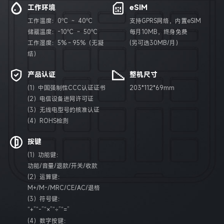
工作环境
eSIM
工作温度：0℃ ～ 40℃
支持GPRS网络，内置eSIM
储藏温度：-10℃ ～ 50℃
每月10MB，终身免费
工作湿度：5%～95%（无凝
(另可选30MB/月）
结）
产品认证
整机尺寸
(1）中国强制性CCC认证证书
203*112*69mm
(2）电信设备进网许可证
(3）无线电型号的核准认证
(4）ROHS检测
按键
(1）功能键：
功能/音量/退款/开关/收款
(2）运算键：
M+/M-/MRC/CE/AC/退格
(3）符号键：
“+”“-”“×”“÷”“=”
(4）数字按键：