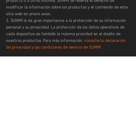
producto o a otros motivos. SUNMI se reserva el derecho de
modificar la información sobre los productos y el contenido de este
sitio web sin previo aviso.
3. SUNMI le da gran importancia a la protección de su información
personal y su privacidad. La protección de los datos operativos de
cada dispositivo es también la máxima prioridad en el diseño de
nuestros productos. Para más información,
consulte la declaración
de privacidad y las condiciones de servicio de SUNMI
.