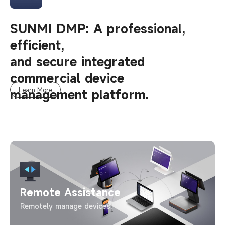
SUNMI DMP: A professional,
efficient,
and secure integrated
commercial device
Learn More
management platform.
Remote
Assistance
Remotely manage devices.