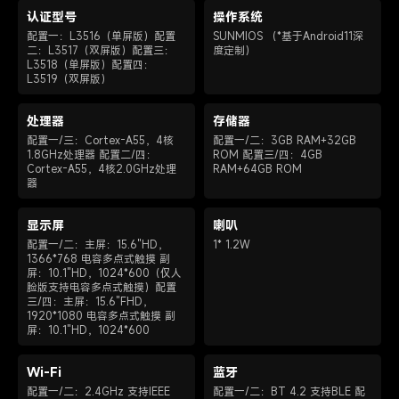
认证型号
操作系统
配置一：L3516（单屏版）
配置
SUNMIOS
（*基于Android11深
二：L3517（双屏版）
配置三：
度定制）
L3518（单屏版）
配置四：
L3519（双屏版）
处理器
存储器
配置一/三：Cortex-A55，4核
配置一/二：
3GB RAM+32GB
1.8GHz处理器
配置二/四：
ROM
配置三/四：
4GB
Cortex-A55，4核2.0GHz处理
RAM+64GB ROM
器
显示屏
喇叭
配置一/二：
主屏：15.6"HD，
1* 1.2W
1366*768 电容多点式触摸
副
屏：10.1"HD，1024*600（仅人
脸版支持电容多点式触摸）
配置
三/四：
主屏：15.6"FHD，
1920*1080 电容多点式触摸
副
屏：10.1"HD，1024*600
Wi-Fi
蓝牙
配置一/二：
2.4GHz
支持IEEE
配置一/二：BT 4.2 支持BLE
配