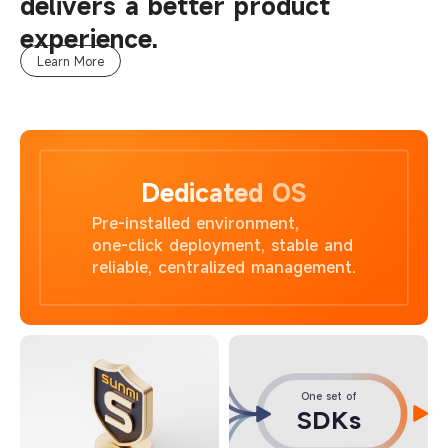
delivers a better product
experience.
Learn More
Dedicated OS
Pre-installed environment,
one-click deployment, stable and
reliable, centralized management.
One set of
SDKs