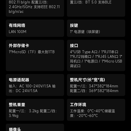
802.11 b/g/n
配置三/四：
置三/四：BT 5.0 支持BLE
2.4GHz/5GHz
支持IEEE 802.11
b/g/n/ac
有线网络
按键
LAN 100M
1* 电源键（锁屏键）
外部存储卡
接口
1*MicroSD（TF）最大到1TB
4*USB Type A口 / 1*RJ11串口
1*RJ12钱箱口 / 1*RJ45 LAN口
1*
耳机口 / 1*电源口 / 1*Micro USB
调试口
电源适配器
整机尺寸(长*宽*高)
输入：AC 100~240V/1.5A
输
配置一/三：347*382*184mm
出：DC 24V/1.5A
配置二/四：369*382*184mm
整机重量
工作环境
配置一/三： 3.2kg
配置二/四：
工作温度：0°C~40°C
储藏温
3.9kg
度：-20°C~60°C
摄像头