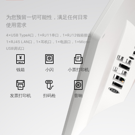
为您预留一切可能性，满足任何日常
使用需求
4×USB TypeA口，1×RJ11串口，1×RJ12钱箱接口
1×RJ45 LAN口，1×耳机口，1×电源口，1×Micro-
USB调试口
钱箱
小闪
小票打印机
发票打印机
扫码枪
音响