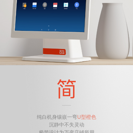
纯白机身镶嵌一弯
U型橙色
沉静中不失灵动
极简设计为万变店铺所用