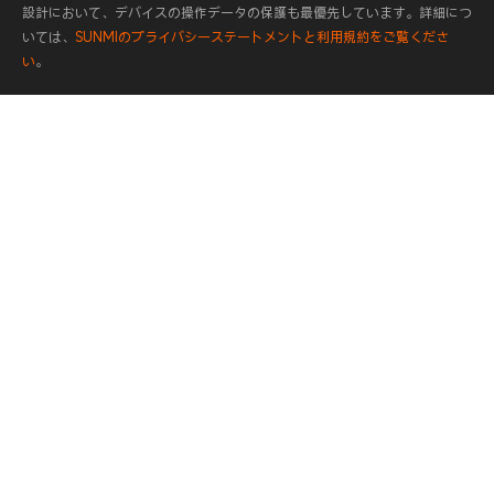
設計において、デバイスの操作データの保護も最優先しています。詳細につ
いては、
SUNMIのプライバシーステートメントと利用規約をご覧くださ
い
。
400-6666-509
Contact
平日と土日 0:00-24:00