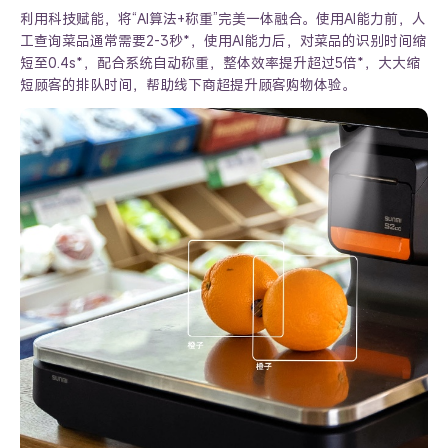
利用科技赋能，将“AI算法+称重”完美一体融合。
使用AI能力前，人
工查询菜品通常需要2-3秒*，使用AI能力后，对
菜品的识别时间缩
短至0.4s*，配合系统自动称重，整体效率提升超过
5倍*，大大缩
短顾客的排队时间，帮助线下商超提升顾客购物体验。