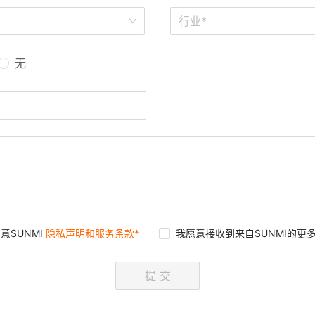
行业*
无
意SUNMI
隐私声明和服务条款*
我愿意接收到来自SUNMI的更
提 交