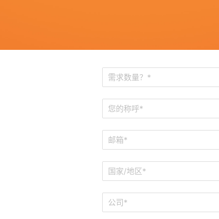
需求数量？*
国家/地区*