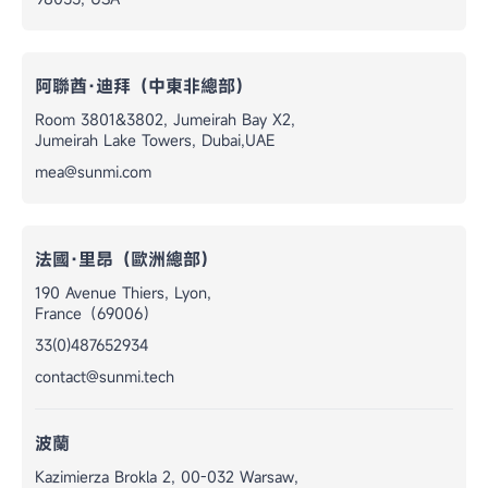
阿聯酋·迪拜（中東非總部）
Room 3801&3802, Jumeirah Bay X2,
Jumeirah Lake Towers, Dubai,UAE
mea@sunmi.com
法國·里昂（歐洲總部）
190 Avenue Thiers, Lyon,
France（69006）
33(0)487652934
contact@sunmi.tech
波蘭
Kazimierza Brokla 2, 00-032 Warsaw,