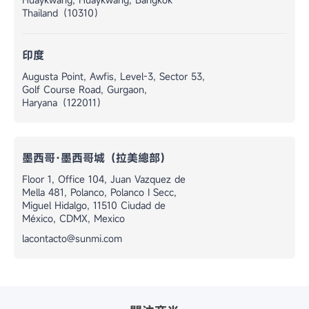
Thailand（10310）
印度
Augusta Point, Awfis, Level-3, Sector 53,
Golf Course Road, Gurgaon,
Haryana（122011）
墨西哥·墨西哥城（拉美總部）
Floor 1, Office 104, Juan Vazquez de
Mella 481, Polanco, Polanco I Secc,
Miguel Hidalgo, 11510 Ciudad de
México, CDMX, Mexico
lacontacto@sunmi.com