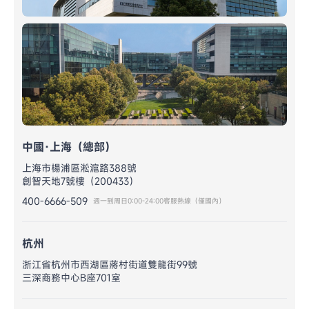
中國·上海（總部）
上海市楊浦區淞滬路388號
創智天地7號樓（200433）
400-6666-509
週一到周日0:00-24:00客服熱線（僅國內）
杭州
浙江省杭州市西湖區蔣村街道雙龍街99號
三深商務中心B座701室