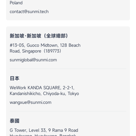
Poland
contact@sunmi.tech
新加坡·新加坡（全球總部）
#13-05, Guoco Midtown, 128 Beach
Road, Singapore（189773）
sunmiglobal@sunmi.com
日本
WeWork KANDA SQUARE, 2-2-1,
Kandanishikicho, Chiyoda-ku, Tokyo
wangxue@sunmi.com
泰國
G Tower, Level 33, 9 Rama 9 Road
Huaykwang, Huaykwang, Bangkok