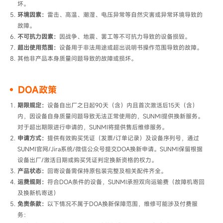
坏。
环境因素：
雷击、高温、潮湿、电压异常等自然灾害或异常环境导致的
故障。
不可抗力因素：
因战争、地震、罢工等不可抗力导致的设备损毁。
超出使用范围：
设备用于非法用途或超出说明书操作范围导致的故障。
其他非产品本身质量问题导致的故障或损坏。
DOA政策
期限规定：
设备自出厂之日起90天（含）内且首次激活后15天（含）
内，因设备自身质量问题导致无法正常使用的，SUNMI提供换新服务。
对于超出期限进行申请的，SUNMI将提供售后维修服务。
申请方式​：
提供有效购买凭证（发票/订单记录）及设备序列号，通过
SUNMI官网/Jira系统/微信公众号提交DOA换新申请。SUNMI保留根据
设备出厂/激活日期或购买凭证判定换新资格的权力。
产品状态：
回寄设备需保持原包装完整及相关配件齐全。
运费规则：
符合DOA条件的设备，SUNMI承担双向运输费（故障机寄回
及换新机寄送）
免责条款：
以下情况不属于DOA换新保障范围，维修可能涉及付费服
务：
