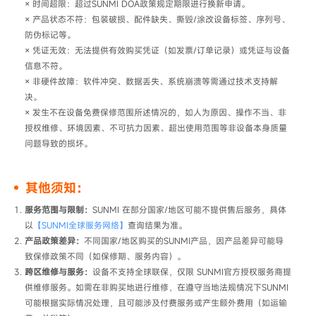
× 时间超限：超过SUNMI DOA政策规定期限进行换新申请。

× 产品状态不符：包装破损、配件缺失、撕毁/涂改设备标签、序列号、
防伪标记等。

× 凭证无效：无法提供有效购买凭证（如发票/订单记录）或凭证与设备
信息不符。

× 非硬件故障：软件冲突、数据丢失、系统崩溃等需通过技术支持解
决。

× 发生不在设备免费保修范围所述情况的，如人为原因、操作不当、非
授权维修、环境因素、不可抗力因素、超出使用范围等非设备本身质量
问题导致的损坏。
其他须知：
服务范围与限制：
SUNMI 在部分国家/地区可能不提供售后服务，具体
以
【SUNMI全球服务网络】
查询结果为准。
产品政策差异：
不同国家/地区购买的SUNMI产品，因产品差异可能导
致保修政策不同（如保修期、服务内容）。
跨区维修与服务：
设备不支持全球联保，仅限 SUNMI官方授权服务商​提
供维修服务。如需在非购买地进行维修，在遵守当地法规情况下SUNMI
可能根据实际情况处理，且可能涉及付费服务或产生额外费用（如运输