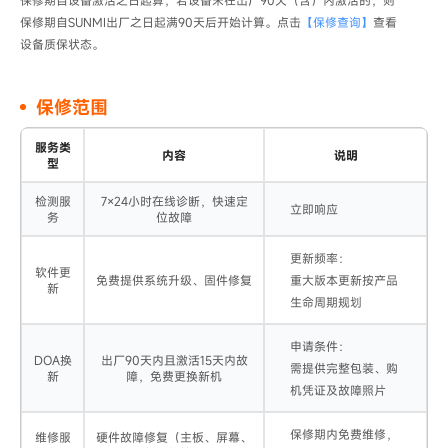
保修期自设备激活之日起算，若设备未在出厂90天（含）内激活的，则
保修期自SUNMI出厂之日起满90天后开始计算。点击
【保修查询】
查看
设备质保状态。
保修范围
服务类
内容
说明
型
检测服
7×24小时在线诊断，快速定
立即响应
务
位故障
更新频率：

软件更
免费提供系统升级、固件修复
重大版本更新按产品
新​
生命周期规划
申请条件：

DOA换
出厂90天内且激活15天内故
需提供完整包装、购
新
障，免费更换新机
机凭证及故障照片
保修期内免费维修，
维修服
硬件故障修复（主板、屏幕、