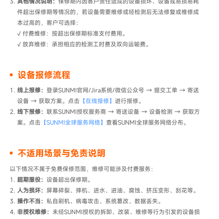
其他情况说明：
保修期内因客户责任造成的设备损坏、设备或易损易耗
件超出保修期等情况的，若设备需要维修或经检测后无法修复或维修成
本过高的，客户可选择：

√ 付费维修​：按超出保修期标准支付费用。

√ 放弃维修​：承担相应的检测工时费及双向运输费。
设备报修流程
线上报修​：
登录SUNMI官网/Jira系统/微信公众号 → 提交工单 → 寄送
设备 → 获取方案。点击
【在线报修】
进行报修。
线下报修​：
联系SUNMI授权服务商 → 寄送设备 → 设备检测 → 获取方
案。点击
【SUNMI全球服务网络】
查看SUNMI全球服务网络分布。
不适用场景与免责说明
以下情况不属于免费保修范围，维修可能涉及付费服务：
超期服役：
设备超出保修期。
人为损坏：
屏幕碎裂、摔机、进水、进油、腐蚀、挤压变形、刮花等。
操作不当：
私自刷机、病毒攻击、系统篡改、数据丢失。
非授权维修：
未经SUNMI授权的拆卸、改装、维修等行为引发的设备损