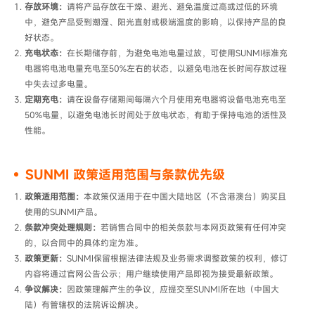
存放环境：
请将产品存放在干燥、避光、避免温度过高或过低的环境
中，避免产品受到潮湿、阳光直射或极端温度的影响，以保持产品的良
好状态。
充电状态：
在长期储存前，为避免电池电量过放，可使用SUNMI标准充
电器将电池电量充电至50%左右的状态，以避免电池在长时间存放过程
中失去过多电量。
定期充电：
请在设备存储期间每隔六个月使用充电器将设备电池充电至
50%电量，以避免电池长时间处于放电状态，有助于保持电池的活性及
性能。
SUNMI 政策适用范围与条款优先级
政策适用范围​：
本政策仅适用于在中国大陆地区（不含港澳台）​购买且
使用的SUNMI产品。
条款冲突处理规则：
若销售合同中的相关条款与本网页政策有任何冲突
的，以合同中的具体约定为准。
政策更新​：
SUNMI保留根据法律法规及业务需求调整政策的权利，修订
内容将通过官网公告公示；用户继续使用产品即视为接受最新政策。
争议解决：
因政策理解产生的争议，应提交至SUNMI所在地（中国大
陆）有管辖权的法院诉讼解决。