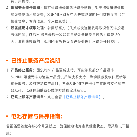
费、关税等）。
数据安全责任声明：
请在设备维修前先行备份数据，对于接受维修处理
的设备或退还的设备，​SUNMI不对其中丢失或泄露的任何数据负责​（含
机密信息、专有信息、个人信息等）。
设备超期未领取处理：
若因联系方式失效或快递拒收导致设备无法投递
与退回的，SUNMI将自​最后一次联系日或设备退货日​起代为保管 ​60
天；逾期未领取的，SUNMI有权按废弃设备处理且不退还任何费用。
已终止服务产品说明
产品终止服务：
因SUNMI产品更新迭代，可能涉及部分产品退市，
SUNMI 可能无法为这些产品提供后续技术支持、维修服务及软件更新等
相关服务。您可在选择产品时，考虑SUNMI正在提供完善服务支持的产
品系列，以确保您的业务能够持续稳定地运行。
已终止服务产品清单：
点击查看
【已终止服务产品清单】
。
电池存储与保养指南：
若设备需连续存放6个月及以上，为保障电池寿命及健康状态，需采取以下措
施：