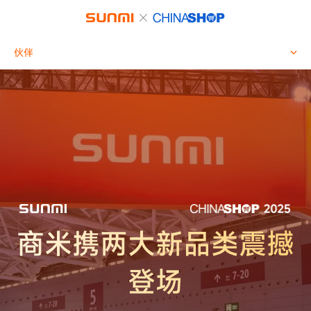
伙伴
商米携两大新品类震撼
登场